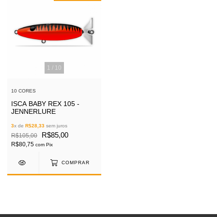
1
/
10
10 CORES
ISCA BABY REX 105 -
JENNERLURE
3
x de
R$28,33
sem juros
R$85,00
R$105,00
R$80,75
com
Pix
COMPRAR