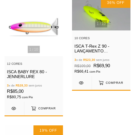
36
%
OFF
1
/
10
10 CORES
ISCA T-Rex Z 90 -
1
/
10
LANÇAMENTO
JENNERLURE
3
x de
R$23,30
sem juros
12 CORES
R$69,90
R$109,00
ISCA BABY REX 80 -
R$66,41
com
Pix
JENNERLURE
COMPRAR
3
x de
R$28,33
sem juros
R$85,00
R$80,75
com
Pix
COMPRAR
19
%
OFF