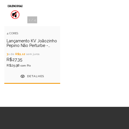
1
/
4
4 CORES
Lançamento KV Joãozinho
Pepino Não Perturbe -
(Silenciosa) - 9cm 9gr
3
x de
R$9,12
sem juros
R$27,35
R$25,98
com
Pix
DETALHES