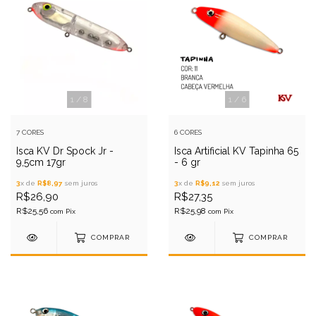
1
/
8
1
/
6
7 CORES
6 CORES
Isca KV Dr Spock Jr -
Isca Artificial KV Tapinha 65
9,5cm 17gr
- 6 gr
3
x de
R$8,97
sem juros
3
x de
R$9,12
sem juros
R$26,90
R$27,35
R$25,56
R$25,98
com
Pix
com
Pix
COMPRAR
COMPRAR