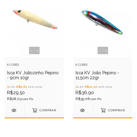
1
/
6
1
/
6
6 CORES
6 CORES
Isca KV Joãozinho Pepino
Isca KV João Pepino -
- 9cm 10gr
11,5cm 22gr
3
x de
R$9,83
sem juros
3
x de
R$12,30
sem juros
R$29,50
R$36,90
R$28,03
R$35,06
com
Pix
com
Pix
COMPRAR
COMPRAR