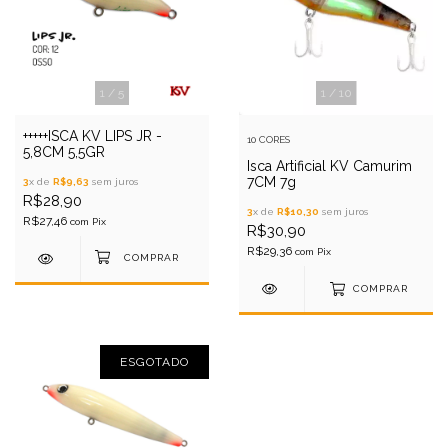
1
/
5
1
/
10
+++++ISCA KV LIPS JR -
10 CORES
5,8CM 5,5GR
Isca Artificial KV Camurim
7CM 7g
3
x de
R$9,63
sem juros
R$28,90
3
x de
R$10,30
sem juros
R$27,46
com
Pix
R$30,90
R$29,36
com
Pix
COMPRAR
ESGOTADO