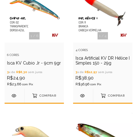
1
/
6
1
/
4
4 CORES
6 CORES
Isca Artificial KV DR Hélice I
Isca KV Cubio Jr - 9cm 9gr
Simples 150 - 29g
3
x de
R$8,30
sem juros
3
x de
R$12,97
sem juros
R$24,90
R$38,90
R$23,66
R$36,96
com
Pix
com
Pix
COMPRAR
COMPRAR