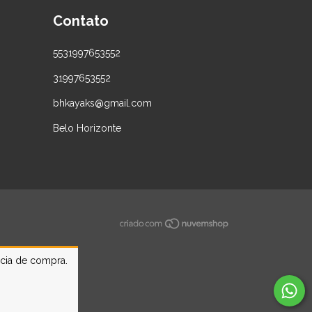
Contato
5531997653552
31997653552
bhkayaks@gmail.com
Belo Horizonte
ncia de compra.