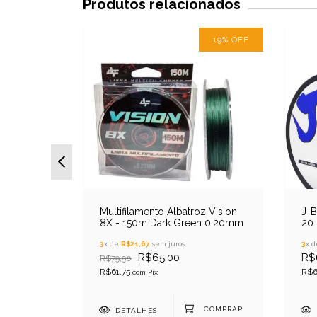
Produtos relacionados
19
%
OFF
0,29mm -
Multifilamento Albatroz Vision
J-B
8X - 150m Dark Green 0.20mm
20 
3
x de
R$21,67
sem juros
3
x 
R$65,00
R$
R$79,90
R$61,75
R$6
com
Pix
DETALHES