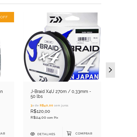
%
OFF
on
J-Braid X4U 270m / 0,33mm -
J-Braid 
50 lbs
30 lbs
3
x de
R$40,00
sem juros
3
x de
R$23,
R$120,00
R$69,90
R$114,00
R$66,41
com
Pix
co
DETALHES
DETAL