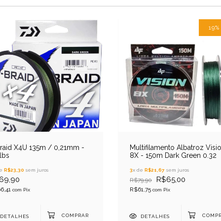
19
raid X4U 135m / 0,21mm -
Multifilamento Albatroz Visi
lbs
8X - 150m Dark Green 0.32
de
R$23,30
sem juros
3
x de
R$21,67
sem juros
69,90
R$65,00
R$79,90
6,41
R$61,75
com
Pix
com
Pix
DETALHES
DETALHES