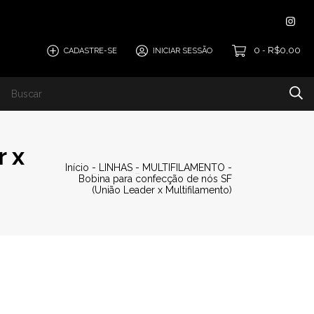
0
R$0,00
CADASTRE-SE
INICIAR SESSÃO
-
SCO
r x
Início
-
LINHAS
-
MULTIFILAMENTO
-
Bobina para confecção de nós SF
(União Leader x Multifilamento)