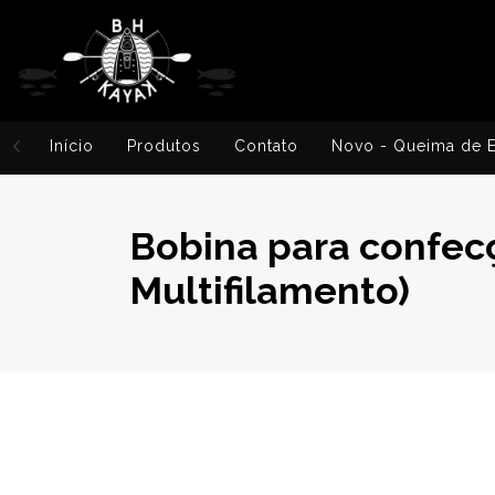
Início
Produtos
Contato
Novo - Queima de 
Bobina para confecç
Multifilamento)