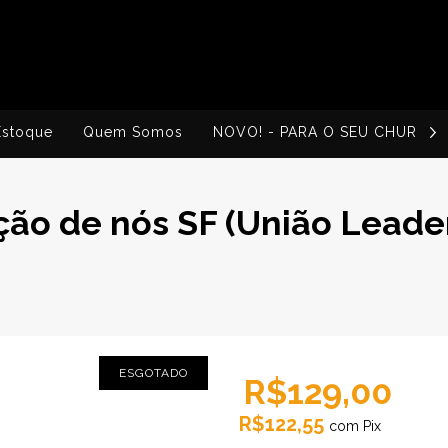
Estoque
Quem Somos
NOVO! - PARA O SEU CHURRA
ão de nós SF (União Leade
ESGOTADO
R$129,00
R$122,55
com
Pix