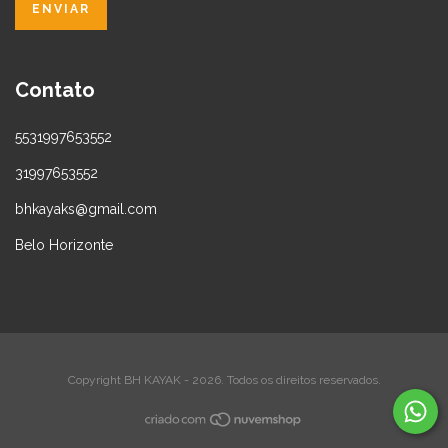
Contato
5531997653552
31997653552
bhkayaks@gmail.com
Belo Horizonte
Copyright BH KAYAK - 2026. Todos os direitos reservados.