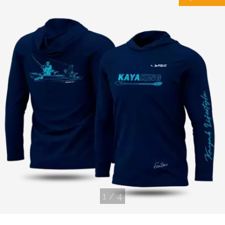
1
/
4