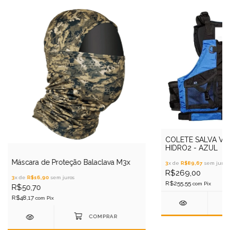
COLETE SALVA VI
HIDRO2 - AZUL
Máscara de Proteção Balaclava M3x
3
x de
R$89,67
sem juros
R$269,00
3
x de
R$16,90
sem juros
R$255,55
com
Pix
R$50,70
R$48,17
com
Pix