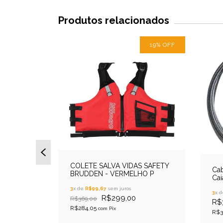
Produtos relacionados
19
%
OFF
aques
COLETE SALVA VIDAS SAFETY
Ca
BRUDDEN - VERMELHO P
Cai
3
x de
R$99,67
sem juros
3
x 
R$299,00
R$369,00
R$
R$284,05
com
Pix
R$3