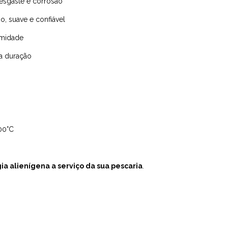
esgaste e corrosão
, suave e confiável
umidade
ga duração
200°C
ia alienígena a serviço da sua pescaria
.