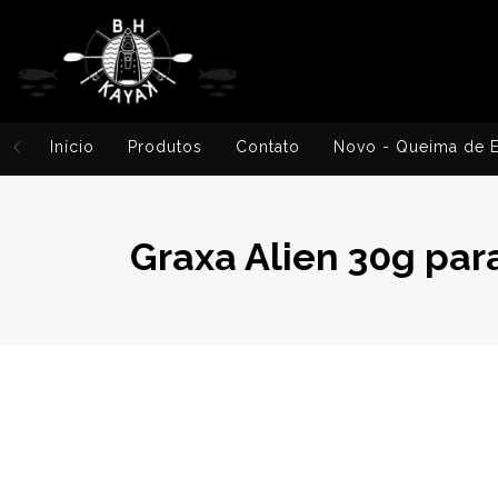
Início
Produtos
Contato
Novo - Queima de 
Graxa Alien 30g par