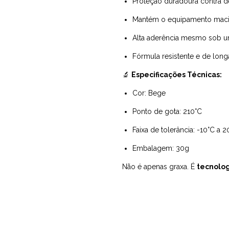
Proteção duradoura contra d
Mantém o equipamento macio
Alta aderência mesmo sob 
Fórmula resistente e de lon
🔬
Especificações Técnicas:
Cor: Bege
Ponto de gota: 210°C
Faixa de tolerância: -10°C a 
Embalagem: 30g
Não é apenas graxa. É
tecnolog