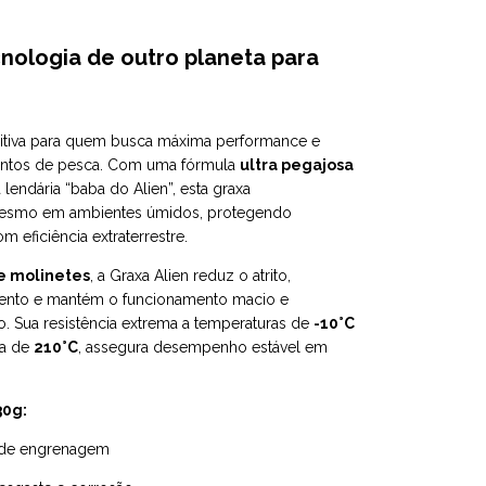
cnologia de outro planeta para
nitiva para quem busca máxima performance e
entos de pesca. Com uma fórmula
ultra pegajosa
a lendária “baba do Alien”, esta graxa
smo em ambientes úmidos, protegendo
eficiência extraterrestre.
 e molinetes
, a Graxa Alien reduz o atrito,
amento e mantém o funcionamento macio e
. Sua resistência extrema a temperaturas de
-10°C
ta de
210°C
, assegura desempenho estável em
30g:
s de engrenagem