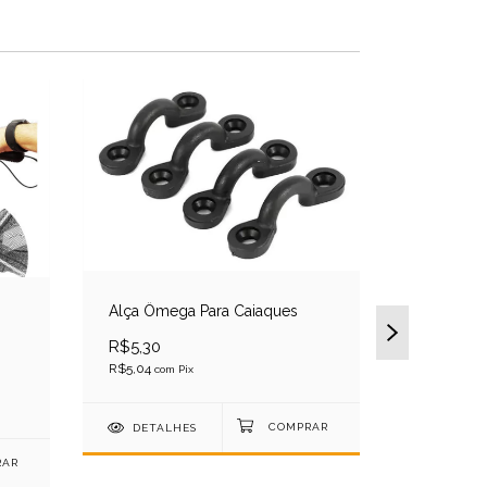
Alça Ômega Para Caiaques
R$5,30
R$5,04
com
Pix
DETALHES
Cinta Par
Caiaques 