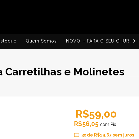
Estoque
Quem Somos
NOVO! - PARA O SEU CHURRA
a Carretilhas e Molinetes
R$59,00
R$56,05
com
Pix
3
x de
R$19,67
sem juros