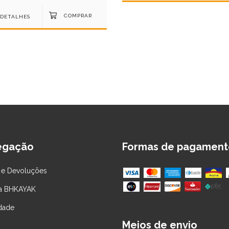
DETALHES
egação
Formas de pagament
 e Devoluções
 a BHKAYAK
idade
Meios de envio