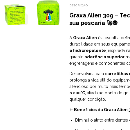
DESCRIÇÃO
Graxa Alien 30g – Te
sua pescaria 🚀👽
A
Graxa Alien
é a escolha defi
durabilidade em seus equipam
e hidrorepelente
, inspirada n
garante
aderência superior
me
engrenagens e componentes com 
Desenvolvida para
carretilhas
prolonga a vida útil do equip
silencioso por muito mais tempo
a 200°C
, aliada ao ponto de go
qualquer condição.
✨
Benefícios da Graxa Alien 
Diminui o atrito entre dente