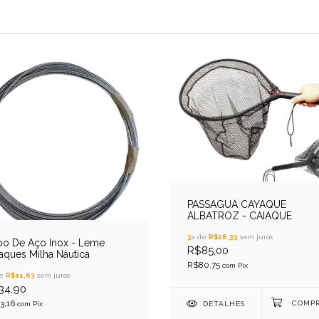
PASSAGUÁ CAYAQUE
ALBATROZ - CAIAQUE
3
x de
R$28,33
sem juros
bo De Aço Inox - Leme
R$85,00
aques Milha Náutica
R$80,75
com
Pix
de
R$11,63
sem juros
34,90
3,16
com
Pix
DETALHES