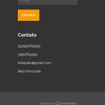
Contato
5531997653552
31997653552
bhkayaks@gmail.com
Belo Horizonte