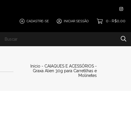
0
R$0,00
CADASTRE-SE
INICIAR SESSÃO
-
SCO
Início
-
CAIAQUES E ACESSÓRIOS
-
Graxa Alien 30g para Carretilhas e
Molinetes