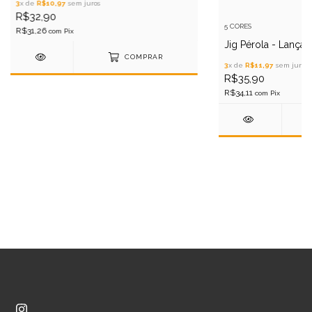
3
x de
R$10,97
sem juros
R$32,90
5 CORES
R$31,26
com
Pix
Jig Pérola - Lança
COMPRAR
3
x de
R$11,97
sem juros
R$35,90
R$34,11
com
Pix