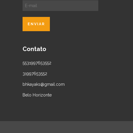
Contato
5531997653552
31997653552
bhkayaks@gmail.com
Belo Horizonte