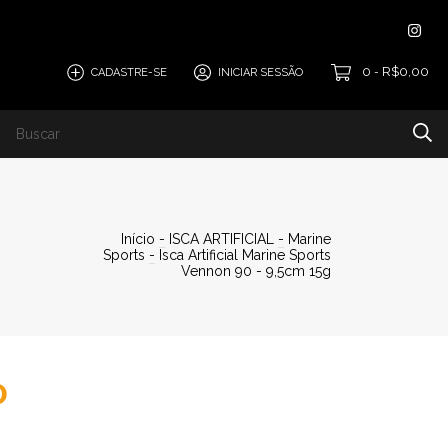
0
R$0,00
CADASTRE-SE
INICIAR SESSÃO
-
SCO
Início
-
ISCA ARTIFICIAL
-
Marine
Sports
-
Isca Artificial Marine Sports
Vennon 90 - 9,5cm 15g
0