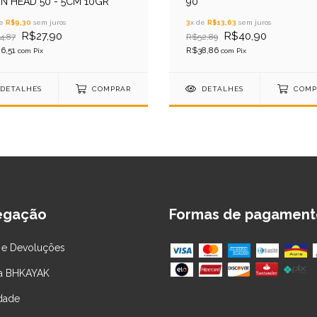
ON HEAD 50 - 5CM 10GR
90
de
R$9,30
sem juros
3
x de
R$13,63
sem juros
R$27,90
R$40,90
4,87
R$52,89
6,51
R$38,86
com
Pix
com
Pix
DETALHES
COMPRAR
DETALHES
COMP
egação
Formas de pagament
 e Devoluções
 a BHKAYAK
idade