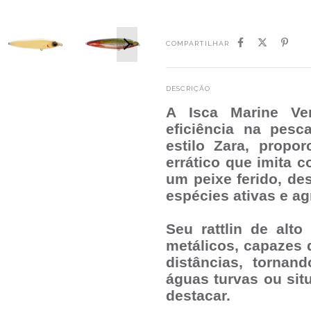
COMPARTILHAR
DESCRIÇÃO
A
Isca Marine Ve
eficiência na pes
estilo Zara
, propor
errático que imita 
um peixe ferido, de
espécies ativas e ag
Seu
rattlin de alt
metálicos, capazes
distâncias
, tornand
águas turvas ou sit
destacar.