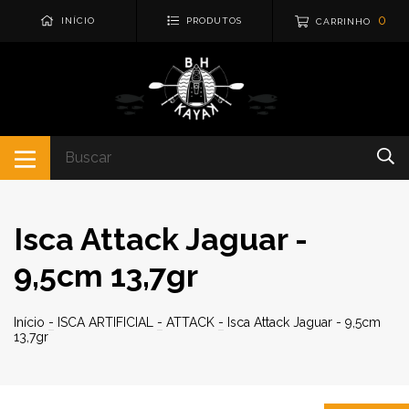
0
INÍCIO
PRODUTOS
CARRINHO
Isca Attack Jaguar -
9,5cm 13,7gr
Início
-
ISCA ARTIFICIAL
-
ATTACK
-
Isca Attack Jaguar - 9,5cm
13,7gr