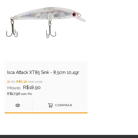
Isca Attack XT85 Sink - 8,5cm 10,4gr
3
x de
R$6,30
sem juros
R$18,90
R$34,95
R$17,96
com
Pix
COMPRAR