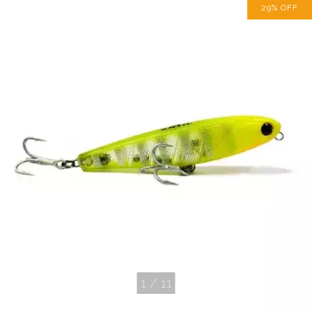
29
%
OFF
1
/
11