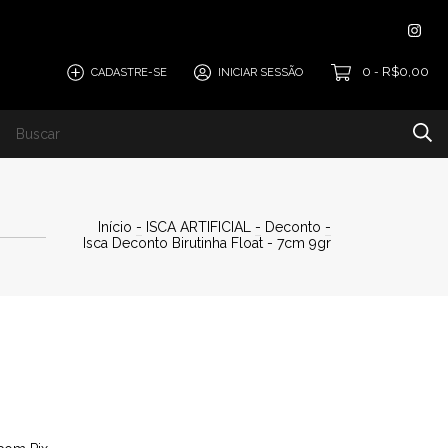
0
R$0,00
CADASTRE-SE
INICIAR SESSÃO
-
SCO
Início
-
ISCA ARTIFICIAL
-
Deconto
-
Isca Deconto Birutinha Float - 7cm 9gr