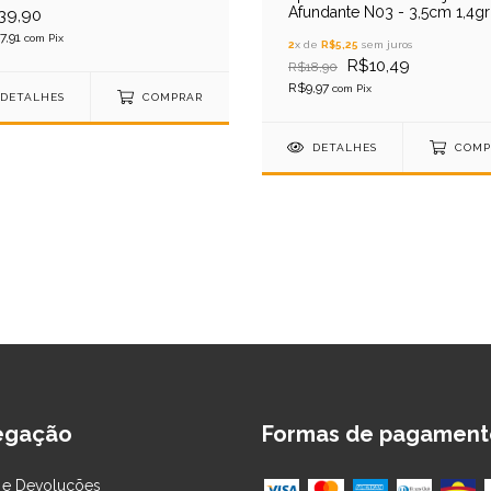
Afundante N03 - 3,5cm 1,4gr
39,90
7,91
com
Pix
2
x de
R$5,25
sem juros
R$10,49
R$18,90
R$9,97
com
Pix
DETALHES
COMPRAR
DETALHES
COMP
egação
Formas de pagament
 e Devoluções