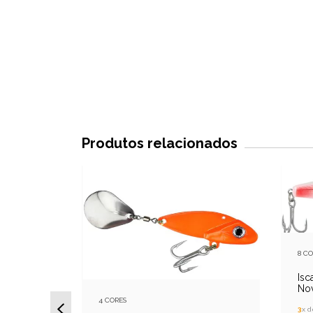
Produtos relacionados
8 C
Isc
Nov
4 CORES
3
x 