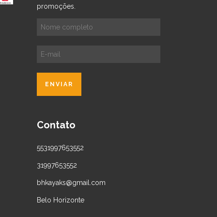
promoções.
Contato
5531997653552
31997653552
bhkayaks@gmail.com
Belo Horizonte