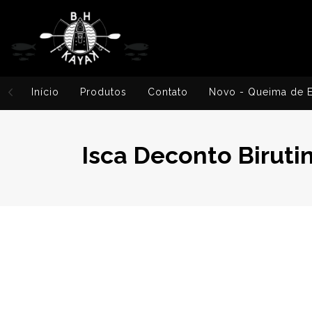
Início
Produtos
Contato
Novo - Queima de 
Isca Deconto Biruti