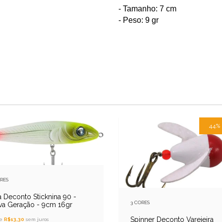
- Tamanho: 7 cm
- Peso: 9 gr
44
ORES
a Deconto Sticknina 90 -
3 CORES
a Geração - 9cm 16gr
Spinner Deconto Varejeira
de
R$13,30
sem juros