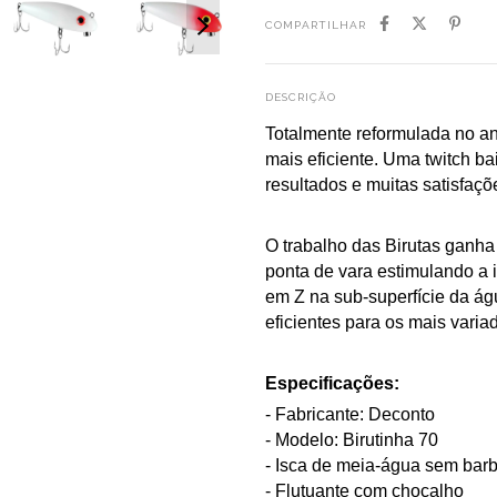
COMPARTILHAR
DESCRIÇÃO
Totalmente reformulada no an
mais eficiente. Uma twitch bai
resultados e muitas satisfaç
O trabalho das Birutas ganh
ponta de vara
estimulando a 
em
Z
na sub-superfície
da águ
eficientes para os mais varia
Especificações:
- Fabricante: Deconto
- Modelo: Birutinha 70
- Isca de meia-água sem bar
- Flutuante com chocalho