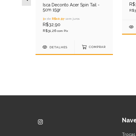
R$
Isca Deconto Acer Spin Tail -
5cm 15gr
R$3
3
x de
R$10,97
sem juros
 130 -
R$32,90
 32gr
R$31,26
com
Pix
DETALHES
COMPRAR
COMPRAR
Nav
Trocas