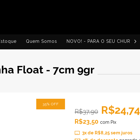
Estoque
Quem Somos
NOVO! - PARA O SEU CHURRA
nha Float - 7cm 9gr
35
%
OFF
R$24,74
R$37,90
R$23,50
com
Pix
3
x de
R$8,25
sem juros