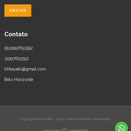
Contato
5531997653552
31997653552
bhkayaks@gmail.com
Belo Horizonte
Copyright BH KAYAK - 2026. Todos os direitos reservados.