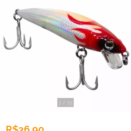
1
/
15
R$36,90