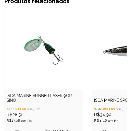
Produtos relacionados
ISCA MARINE SPINNER LASER 9GR
SINO
ISCA MARINE SPOR
3
x de
R$9,50
sem juros
3
x de
R$11,63
sem juros
R$28,51
R$34,90
R$27,08
R$33,16
com
Pix
com
Pix