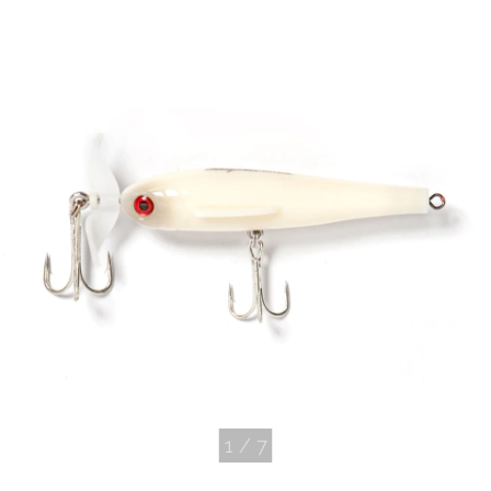
1
/
7