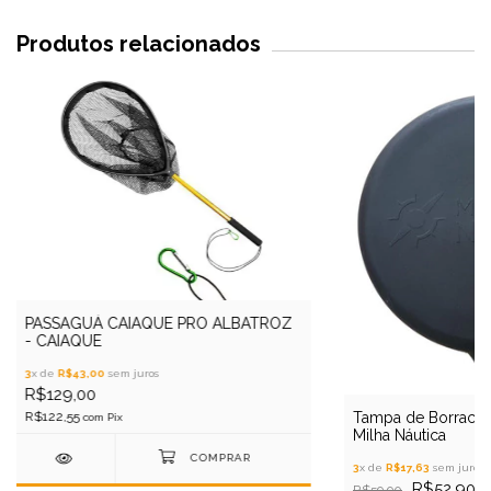
Produtos relacionados
PASSAGUÁ CAIAQUE PRO ALBATROZ
- CAIAQUE
3
x de
R$43,00
sem juros
R$129,00
R$122,55
Tampa de Borracha
com
Pix
Milha Náutica
3
x de
R$17,63
sem juros
R$52,90
R$59,90