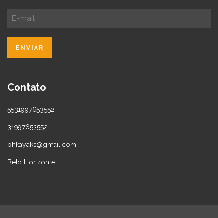
Contato
5531997653552
31997653552
bhkayaks@gmail.com
Belo Horizonte