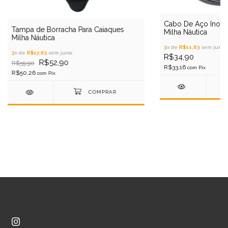
Cabo De Aço Inox 
Tampa de Borracha Para Caiaques
Milha Náutica
Milha Náutica
3
x de
R$11,63
sem juros
3
x de
R$17,63
sem juros
R$34,90
R$52,90
R$59,90
R$33,16
com
Pix
R$50,26
com
Pix